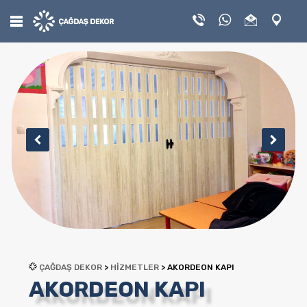
PERDE
DUŞAKABİN
KAPI
PASPAS
TUĞLA
HİZMETLERİMiZ
ÇAĞDAŞ DEKOR
>
HİZMETLER
>
AKORDEON KAPI
AKORDEON KAPI